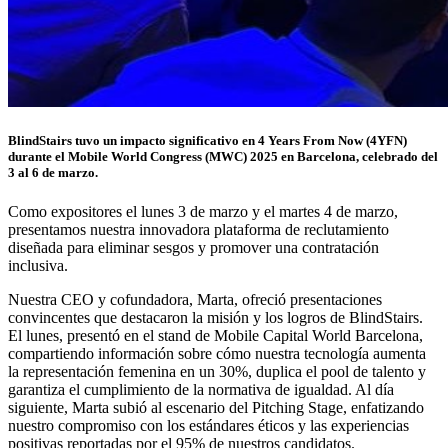
BlindStairs tuvo un impacto significativo en 4 Years From Now (4YFN)
durante el Mobile World Congress (MWC) 2025 en Barcelona, celebrado del
3 al 6 de marzo.
Como expositores el lunes 3 de marzo y el martes 4 de marzo,
presentamos nuestra innovadora plataforma de reclutamiento
diseñada para eliminar sesgos y promover una contratación
inclusiva.
Nuestra CEO y cofundadora, Marta, ofreció presentaciones
convincentes que destacaron la misión y los logros de BlindStairs.
El lunes, presentó en el stand de Mobile Capital World Barcelona,
compartiendo información sobre cómo nuestra tecnología aumenta
la representación femenina en un 30%, duplica el pool de talento y
garantiza el cumplimiento de la normativa de igualdad. Al día
siguiente, Marta subió al escenario del Pitching Stage, enfatizando
nuestro compromiso con los estándares éticos y las experiencias
positivas reportadas por el 95% de nuestros candidatos.