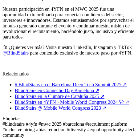
Nuestra participación en 4YFN en el MWC 2025 fue una
oportunidad extraordinaria para conectar con líderes del sector,
inversores e innovadores. Estamos entusiasmados por aprovechar el
impulso generado durante el evento y continuar nuestra misión de
revolucionar el reclutamiento, haciéndolo justo, inclusivo y eficiente
para todos.
🚀 ¿Quieres ver más? Visita nuestro LinkedIn, Instagram y TikTok
@BlindStairs
para contenido exclusivo de nuestro paso por 4YFN.
Relacionados
# BlindStairs en el Barcelona Deep Tech Summit 2025
↗
BlindStairs en Connectio Day Barcelona
↗
BlindStairs en la Cumbre de Cataluña 2025
↗
BlindStairs en 4YFN - Mobile World Congress 2024 🚀
↗
BlindStairs @ Mobile World Congress 2023
↗
Etiquetas
#blindstairs
#4yfn
#mwc 2025
#barcelona
#recruitment platform
#inclusive hiring
#bias reduction
#diversity
#equal opportunity
#tech
community