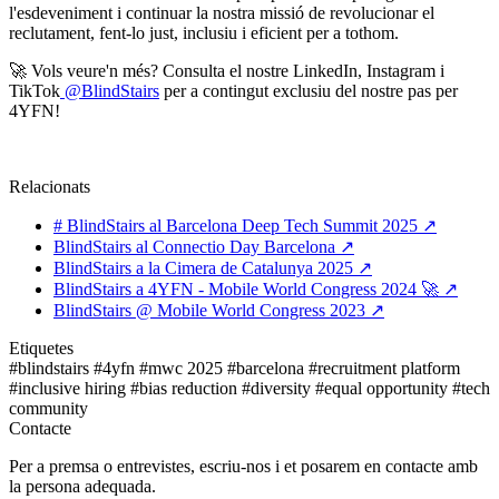
l'esdeveniment i continuar la nostra missió de revolucionar el
reclutament, fent-lo just, inclusiu i eficient per a tothom.
🚀 Vols veure'n més? Consulta el nostre LinkedIn, Instagram i
TikTok
@BlindStairs
per a contingut exclusiu del nostre pas per
4YFN!
Relacionats
# BlindStairs al Barcelona Deep Tech Summit 2025
↗
BlindStairs al Connectio Day Barcelona
↗
BlindStairs a la Cimera de Catalunya 2025
↗
BlindStairs a 4YFN - Mobile World Congress 2024 🚀
↗
BlindStairs @ Mobile World Congress 2023
↗
Etiquetes
#blindstairs
#4yfn
#mwc 2025
#barcelona
#recruitment platform
#inclusive hiring
#bias reduction
#diversity
#equal opportunity
#tech
community
Contacte
Per a premsa o entrevistes, escriu-nos i et posarem en contacte amb
la persona adequada.