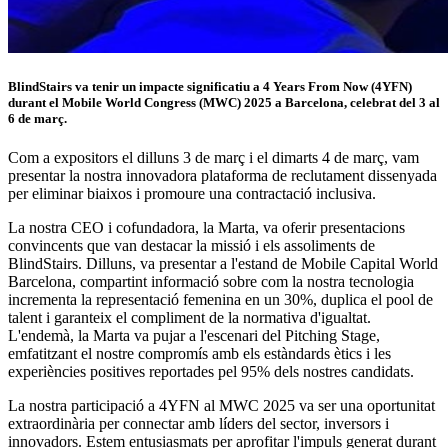
BlindStairs va tenir un impacte significatiu a 4 Years From Now (4YFN)
durant el Mobile World Congress (MWC) 2025 a Barcelona, celebrat del 3 al
6 de març.
Com a expositors el dilluns 3 de març i el dimarts 4 de març, vam
presentar la nostra innovadora plataforma de reclutament dissenyada
per eliminar biaixos i promoure una contractació inclusiva.
La nostra CEO i cofundadora, la Marta, va oferir presentacions
convincents que van destacar la missió i els assoliments de
BlindStairs. Dilluns, va presentar a l'estand de Mobile Capital World
Barcelona, compartint informació sobre com la nostra tecnologia
incrementa la representació femenina en un 30%, duplica el pool de
talent i garanteix el compliment de la normativa d'igualtat.
L'endemà, la Marta va pujar a l'escenari del Pitching Stage,
emfatitzant el nostre compromís amb els estàndards ètics i les
experiències positives reportades pel 95% dels nostres candidats.
La nostra participació a 4YFN al MWC 2025 va ser una oportunitat
extraordinària per connectar amb líders del sector, inversors i
innovadors. Estem entusiasmats per aprofitar l'impuls generat durant