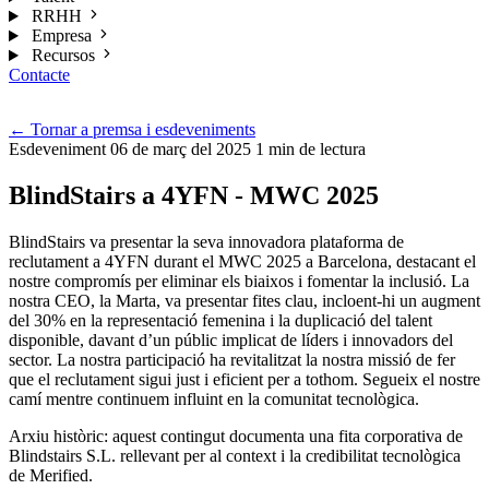
RRHH
Empresa
Recursos
Contacte
Cat
←
Tornar a premsa i esdeveniments
Esdeveniment
06 de març del 2025
1 min de lectura
BlindStairs a 4YFN - MWC 2025
BlindStairs va presentar la seva innovadora plataforma de
reclutament a 4YFN durant el MWC 2025 a Barcelona, destacant el
nostre compromís per eliminar els biaixos i fomentar la inclusió. La
nostra CEO, la Marta, va presentar fites clau, incloent-hi un augment
del 30% en la representació femenina i la duplicació del talent
disponible, davant d’un públic implicat de líders i innovadors del
sector. La nostra participació ha revitalitzat la nostra missió de fer
que el reclutament sigui just i eficient per a tothom. Segueix el nostre
camí mentre continuem influint en la comunitat tecnològica.
Arxiu històric: aquest contingut documenta una fita corporativa de
Blindstairs S.L. rellevant per al context i la credibilitat tecnològica
de Merified.