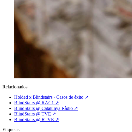
Relacionados
Holded x Blindstairs - Casos de éxito
↗
BlindStairs @ RAC1
↗
BlindStairs @ Catalunya Ràdio
↗
BlindStairs @ TVE
↗
BlindStairs @ RTVE
↗
Etiquetas