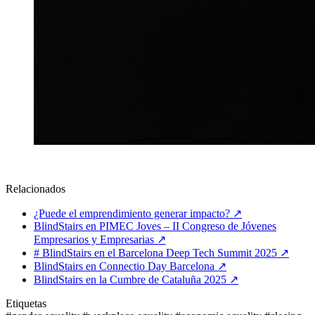
Relacionados
¿Puede el emprendimiento generar impacto?
↗
BlindStairs en PIMEC Joves – II Congreso de Jóvenes
Empresarios y Empresarias
↗
# BlindStairs en el Barcelona Deep Tech Summit 2025
↗
BlindStairs en Connectio Day Barcelona
↗
BlindStairs en la Cumbre de Cataluña 2025
↗
Etiquetas