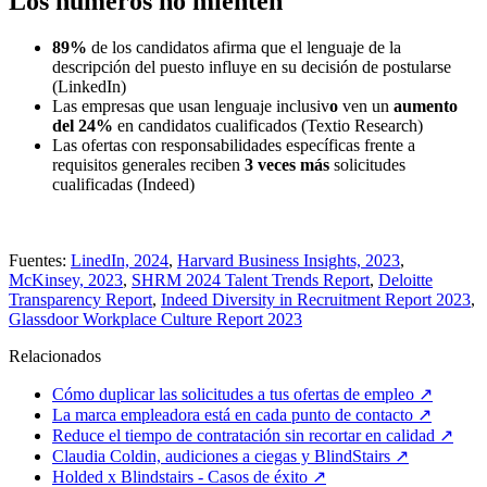
Los números no mienten
89%
de los candidatos afirma que el lenguaje de la
descripción del puesto influye en su decisión de postularse
(LinkedIn)
Las empresas que usan lenguaje inclusiv
o
ven un
aumento
del 24%
en candidatos cualificados (Textio Research)
Las ofertas con responsabilidades específicas frente a
requisitos generales reciben
3 veces más
solicitudes
cualificadas (Indeed)
Fuentes:
LinedIn, 2024
,
Harvard Business Insights, 2023
,
McKinsey, 2023
,
SHRM 2024 Talent Trends Report
,
Deloitte
Transparency Report
,
Indeed Diversity in Recruitment Report 2023
,
Glassdoor Workplace Culture Report 2023
Relacionados
Cómo duplicar las solicitudes a tus ofertas de empleo
↗
La marca empleadora está en cada punto de contacto
↗
Reduce el tiempo de contratación sin recortar en calidad
↗
Claudia Coldin, audiciones a ciegas y BlindStairs
↗
Holded x Blindstairs - Casos de éxito
↗