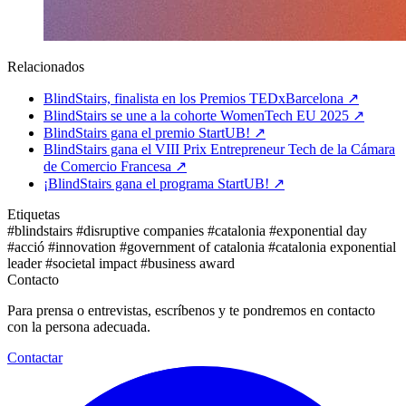
Relacionados
BlindStairs, finalista en los Premios TEDxBarcelona
↗
BlindStairs se une a la cohorte WomenTech EU 2025
↗
BlindStairs gana el premio StartUB!
↗
BlindStairs gana el VIII Prix Entrepreneur Tech de la Cámara
de Comercio Francesa
↗
¡BlindStairs gana el programa StartUB!
↗
Etiquetas
#blindstairs
#disruptive companies
#catalonia
#exponential day
#acció
#innovation
#government of catalonia
#catalonia exponential
leader
#societal impact
#business award
Contacto
Para prensa o entrevistas, escríbenos y te pondremos en contacto
con la persona adecuada.
Contactar