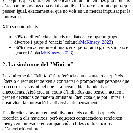
Els equips que contracten per encaix cultural tenen més probabilitats
d’acabar amb menys diversitat cognitiva. Estàs construint equips que
pensen igual, exactament el que no vols en un mercat impulsat per la
innovació.
Xifres contundents:
39% de diferència entre els resultats en comparar grups
diversos i grups d’‘encaix’ cultural(
McKinsey, 2023
)
66% menys rendiment financer superior amb grups similars en
gènere i ètnia(
McKinsey, 2023
)
2. La síndrome del "Mini-jo"
La síndrome del "Mini-jo" fa referència a una situació en què els
líders o directius tendeixen a contractar o promocionar persones que
són com ells, sovint pel que fa a personalitat, habilitats o
antecedents. Això crea un equip d’individus que pensen, actuen i
prenen decisions de manera similar al líder, cosa que pot limitar la
creativitat, la innovació i la diversitat de pensament.
Els directius afavoreixen instintivament els candidats que els
recorden a ells mateixos, però aquestes contractacions rendeixen
menys en innovació en comparació amb les contractacions
d’"aportació cultural".