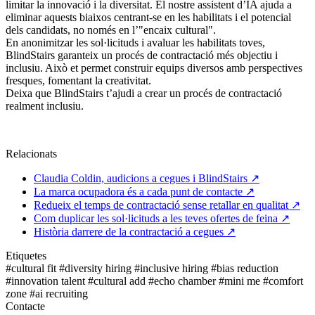
limitar la innovació i la diversitat. El nostre assistent d’IA ajuda a
eliminar aquests biaixos centrant-se en les habilitats i el potencial
dels candidats, no només en l’"encaix cultural".
En anonimitzar les sol·licituds i avaluar les habilitats toves,
BlindStairs garanteix un procés de contractació més objectiu i
inclusiu. Això et permet construir equips diversos amb perspectives
fresques, fomentant la creativitat.
Deixa que BlindStairs t’ajudi a crear un procés de contractació
realment inclusiu.
Relacionats
Claudia Coldin, audicions a cegues i BlindStairs
↗
La marca ocupadora és a cada punt de contacte
↗
Redueix el temps de contractació sense retallar en qualitat
↗
Com duplicar les sol·licituds a les teves ofertes de feina
↗
Història darrere de la contractació a cegues
↗
Etiquetes
#cultural fit
#diversity hiring
#inclusive hiring
#bias reduction
#innovation talent
#cultural add
#echo chamber
#mini me
#comfort
zone
#ai recruiting
Contacte