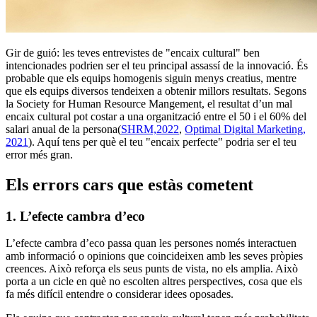
Gir de guió: les teves entrevistes de "encaix cultural" ben
intencionades podrien ser el teu principal assassí de la innovació. És
probable que els equips homogenis siguin menys creatius, mentre
que els equips diversos tendeixen a obtenir millors resultats. Segons
la Society for Human Resource Mangement, el resultat d’un mal
encaix cultural pot costar a una organització entre el 50 i el 60% del
salari anual de la persona(
SHRM,2022
,
Optimal Digital Marketing,
2021
). Aquí tens per què el teu "encaix perfecte" podria ser el teu
error més gran.
Els errors cars que estàs cometent
1. L’efecte cambra d’eco
L’efecte cambra d’eco passa quan les persones només interactuen
amb informació o opinions que coincideixen amb les seves pròpies
creences. Això reforça els seus punts de vista, no els amplia. Això
porta a un cicle en què no escolten altres perspectives, cosa que els
fa més difícil entendre o considerar idees oposades.