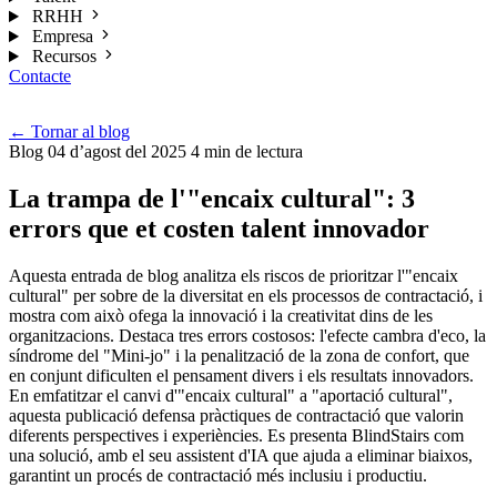
RRHH
Empresa
Recursos
Contacte
Cat
←
Tornar al blog
Blog
04 d’agost del 2025
4 min de lectura
La trampa de l'"encaix cultural": 3
errors que et costen talent innovador
Aquesta entrada de blog analitza els riscos de prioritzar l'"encaix
cultural" per sobre de la diversitat en els processos de contractació, i
mostra com això ofega la innovació i la creativitat dins de les
organitzacions. Destaca tres errors costosos: l'efecte cambra d'eco, la
síndrome del "Mini-jo" i la penalització de la zona de confort, que
en conjunt dificulten el pensament divers i els resultats innovadors.
En emfatitzar el canvi d'"encaix cultural" a "aportació cultural",
aquesta publicació defensa pràctiques de contractació que valorin
diferents perspectives i experiències. Es presenta BlindStairs com
una solució, amb el seu assistent d'IA que ajuda a eliminar biaixos,
garantint un procés de contractació més inclusiu i productiu.