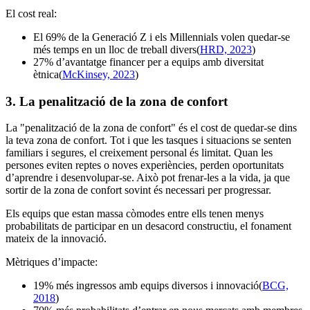
El cost real:
El 69% de la Generació Z i els Millennials volen quedar-se
més temps en un lloc de treball divers(
HRD, 2023
)
27% d’avantatge financer per a equips amb diversitat
ètnica(
McKinsey, 2023
)
3. La penalització de la zona de confort
La "penalització de la zona de confort" és el cost de quedar-se dins
la teva zona de confort. Tot i que les tasques i situacions se senten
familiars i segures, el creixement personal és limitat. Quan les
persones eviten reptes o noves experiències, perden oportunitats
d’aprendre i desenvolupar-se. Això pot frenar-les a la vida, ja que
sortir de la zona de confort sovint és necessari per progressar.
Els equips que estan massa còmodes entre ells tenen menys
probabilitats de participar en un desacord constructiu, el fonament
mateix de la innovació.
Mètriques d’impacte:
19% més ingressos amb equips diversos i innovació(
BCG,
2018
)