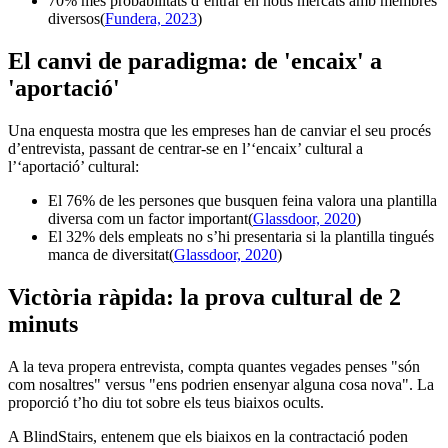
70% més probabilitats d’entrar en nous mercats amb membres
diversos(
Fundera, 2023
)
El canvi de paradigma: de 'encaix' a
'aportació'
Una enquesta mostra que les empreses han de canviar el seu procés
d’entrevista, passant de centrar-se en l’‘encaix’ cultural a
l’‘aportació’ cultural:
El 76% de les persones que busquen feina valora una plantilla
diversa com un factor important(
Glassdoor, 2020
)
El 32% dels empleats no s’hi presentaria si la plantilla tingués
manca de diversitat(
Glassdoor, 2020
)
Victòria ràpida: la prova cultural de 2
minuts
A la teva propera entrevista, compta quantes vegades penses "són
com nosaltres" versus "ens podrien ensenyar alguna cosa nova". La
proporció t’ho diu tot sobre els teus biaixos ocults.
A BlindStairs, entenem que els biaixos en la contractació poden