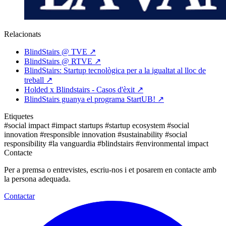
Relacionats
BlindStairs @ TVE
↗
BlindStairs @ RTVE
↗
BlindStairs: Startup tecnològica per a la igualtat al lloc de
treball
↗
Holded x Blindstairs - Casos d'èxit
↗
BlindStairs guanya el programa StartUB!
↗
Etiquetes
#social impact
#impact startups
#startup ecosystem
#social
innovation
#responsible innovation
#sustainability
#social
responsibility
#la vanguardia
#blindstairs
#environmental impact
Contacte
Per a premsa o entrevistes, escriu-nos i et posarem en contacte amb
la persona adequada.
Contactar