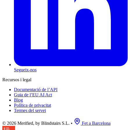
Segueix-nos
Recursos i legal
Documentació de l’API
Guia de l’EU AI Act
Blog
Política de privacitat
Termes del servei
© 2026 Merified, by Blindstairs S.L.
•
Fet a Barcelona