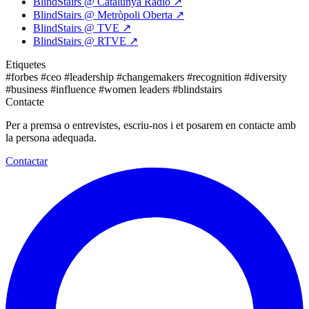
BlindStairs @ Catalunya Ràdio
↗
BlindStairs @ Metròpoli Oberta
↗
BlindStairs @ TVE
↗
BlindStairs @ RTVE
↗
Etiquetes
#forbes
#ceo
#leadership
#changemakers
#recognition
#diversity
#business
#influence
#women leaders
#blindstairs
Contacte
Per a premsa o entrevistes, escriu-nos i et posarem en contacte amb
la persona adequada.
Contactar