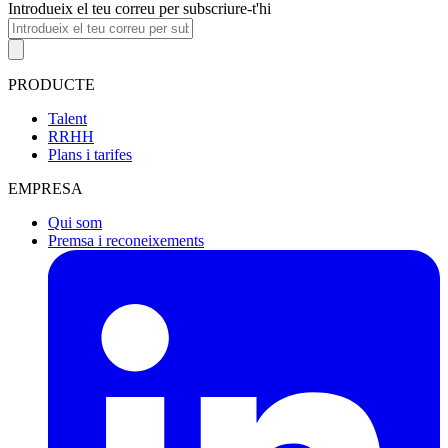
Introdueix el teu correu per subscriure-t'hi
PRODUCTE
Talent
RRHH
Plans i tarifes
EMPRESA
Qui som
Premsa i reconeixements