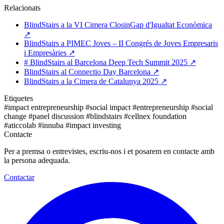
Relacionats
BlindStairs a la VI Cimera ClosinGap d'Igualtat Econòmica
↗
BlindStairs a PIMEC Joves – II Congrés de Joves Empresaris
i Empresàries
↗
# BlindStairs al Barcelona Deep Tech Summit 2025
↗
BlindStairs al Connectio Day Barcelona
↗
BlindStairs a la Cimera de Catalunya 2025
↗
Etiquetes
#impact entrepreneurship
#social impact
#entrepreneurship
#social
change
#panel discussion
#blindstairs
#cellnex foundation
#aticcolab
#innuba
#impact investing
Contacte
Per a premsa o entrevistes, escriu-nos i et posarem en contacte amb
la persona adequada.
Contactar