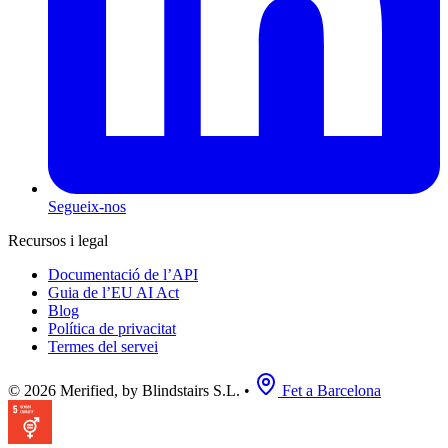
Segueix-nos
Recursos i legal
Documentació de l’API
Guia de l’EU AI Act
Blog
Política de privacitat
Termes del servei
© 2026 Merified, by Blindstairs S.L.
•
Fet a Barcelona