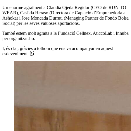
Un enorme agraïment a Claudia Ojeda Regidor (CEO de RUN TO
WEAR), Casilda Heraso (Directora de Captació d’Emprenedoria a
Ashoka) i Jose Moncada Durruti (Managing Partner de Fondo Bolsa
Social) per les seves valuoses aportacions.
També estem molt agraïts a la Fundació Cellnex, AticcoLab i Innuba
per organitzar-ho.
I, és clar, gràcies a tothom que ens va acompanyar en aquest
esdeveniment. 🙌