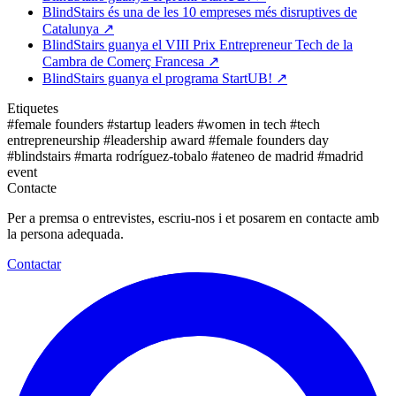
BlindStairs és una de les 10 empreses més disruptives de
Catalunya
↗
BlindStairs guanya el VIII Prix Entrepreneur Tech de la
Cambra de Comerç Francesa
↗
BlindStairs guanya el programa StartUB!
↗
Etiquetes
#female founders
#startup leaders
#women in tech
#tech
entrepreneurship
#leadership award
#female founders day
#blindstairs
#marta rodríguez-tobalo
#ateneo de madrid
#madrid
event
Contacte
Per a premsa o entrevistes, escriu-nos i et posarem en contacte amb
la persona adequada.
Contactar