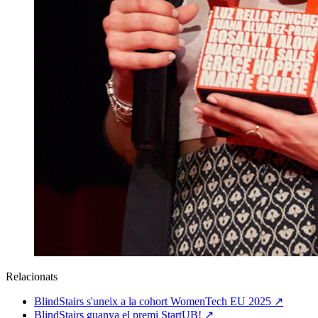
Relacionats
BlindStairs s'uneix a la cohort WomenTech EU 2025
↗
BlindStairs guanya el premi StartUB!
↗