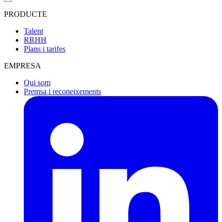
PRODUCTE
Talent
RRHH
Plans i tarifes
EMPRESA
Qui som
Premsa i reconeixements