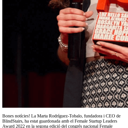
Bones notícies! La Marta Rodríguez-Tobalo, fundadora i CEO de
BlindStairs, ha estat guardonada amb el Female Startup Leaders
Award 2022 en la segona edició del congrés nacional Female